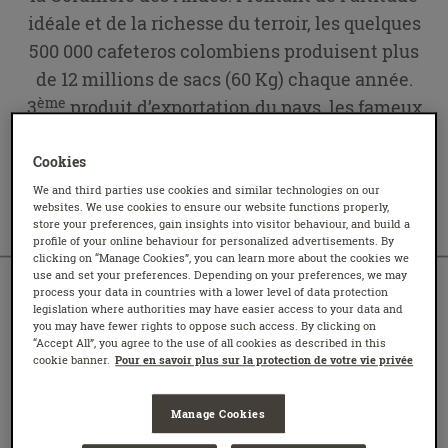
idéale et de la richesse du terroir, les quelques
500 000 cafeteros colombiens produisent plus
de 12 millions de sacs (60 Kg) chaque année.
ème
3
produit d’exportation du pays, les fameux
grains de café colombiens sont
particulièrement appréciés des amateurs de
Cookies
café.
We and third parties use cookies and similar technologies on our
websites. We use cookies to ensure our website functions properly,
store your preferences, gain insights into visitor behaviour, and build a
profile of your online behaviour for personalized advertisements. By
clicking on “Manage Cookies”, you can learn more about the cookies we
use and set your preferences. Depending on your preferences, we may
process your data in countries with a lower level of data protection
legislation where authorities may have easier access to your data and
L’HISTOIRE DU
you may have fewer rights to oppose such access. By clicking on
“Accept All”, you agree to the use of all cookies as described in this
CAFÉ COLOMBIEN
cookie banner.
Pour en savoir plus sur la protection de votre vie privée
Vraisemblablement introduit depuis le
Manage Cookies
ème
Venezuela au 18
siècle, le café a commencé