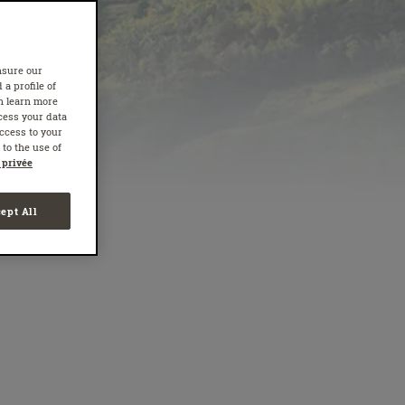
nsure our
 a profile of
n learn more
cess your data
access to your
to the use of
 privée
ept All