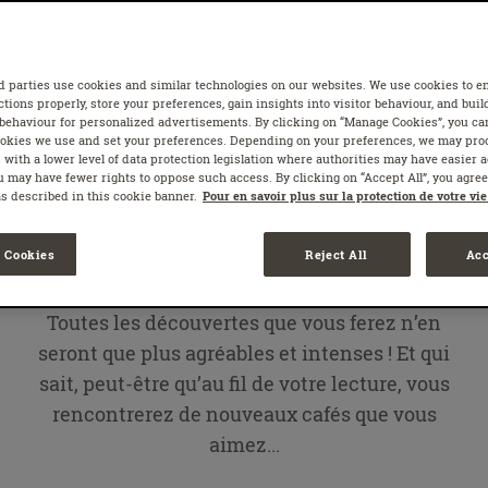
riches et parfois si différents.
Nos experts partagent ici les guides qui
d parties use cookies and similar technologies on our websites. We use cookies to e
tions properly, store your preferences, gain insights into visitor behaviour, and build
détaillent toutes les nuances de goûts et les
 behaviour for personalized advertisements. By clicking on “Manage Cookies”, you ca
propriétés qu’offre le café en fonction de sa
ookies we use and set your preferences. Depending on your preferences, we may pro
 with a lower level of data protection legislation where authorities may have easier 
provenance, de son mode de culture et de sa
 may have fewer rights to oppose such access. By clicking on “Accept All”, you agree 
as described in this cookie banner.
variété. Vous y découvrirez peut-être des
Pour en savoir plus sur la protection de votre vie
possibilités auxquelles vous n’aviez pas pensé
 Cookies
Reject All
Acc
jusqu’à présent.
Toutes les découvertes que vous ferez n’en
seront que plus agréables et intenses ! Et qui
sait, peut-être qu’au fil de votre lecture, vous
rencontrerez de nouveaux cafés que vous
aimez...