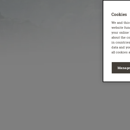
Cookies
We and thir
website func
your online
about the c
in countries
data and you
all cookies 
Manage