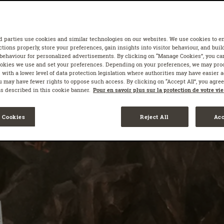
 LOCK UP, À TOKYO
d parties use cookies and similar technologies on our websites. We use cookies to e
tions properly, store your preferences, gain insights into visitor behaviour, and build
 behaviour for personalized advertisements. By clicking on “Manage Cookies”, you ca
ookies we use and set your preferences. Depending on your preferences, we may pro
 with a lower level of data protection legislation where authorities may have easier 
 may have fewer rights to oppose such access. By clicking on “Accept All”, you agree 
as described in this cookie banner.
Pour en savoir plus sur la protection de votre vie
 Cookies
Reject All
Acc