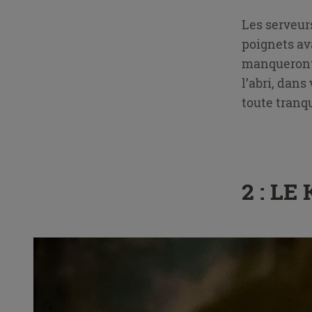
Les serveur
poignets ava
manqueront 
l’abri, dans
toute tranqu
2 : L