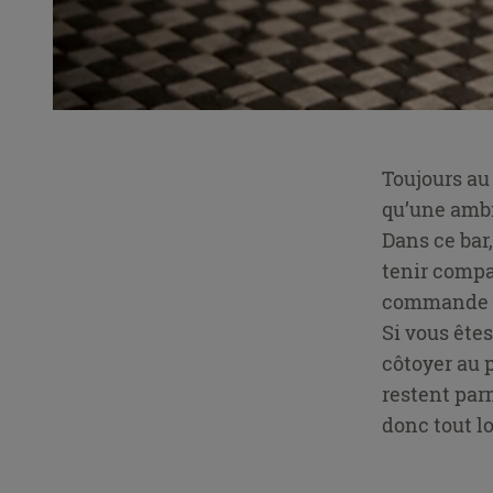
Toujours au 
qu’une ambi
Dans ce bar,
tenir compa
commande a
Si vous ête
côtoyer au p
restent par
donc tout lo