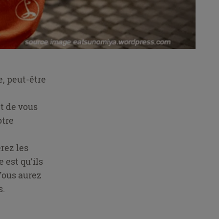
e, peut-être
et de vous
otre
rez les
 est qu’ils
Vous aurez
s.