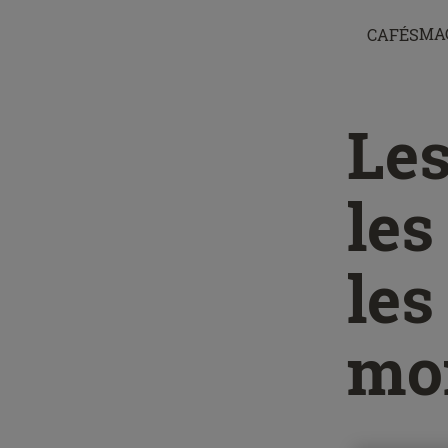
MA
CAFÉS
Les
les
les
mo