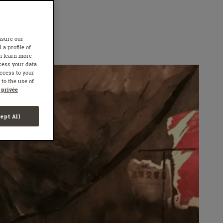
nsure our
 a profile of
n learn more
cess your data
access to your
to the use of
 privée
ept All