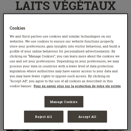
LAITS VÉGÉTAUX
ET LEURS
CARACTÉRISTIQUES
Cookies
We and third parties use cookies and similar technologies on our
Selon son origine, le lait végétal contient des
websites. We use cookies to ensure our website functions properly,
store your preferences, gain insights into visitor behaviour, and build a
substances et des particularités gustatives qui
profile of your online behaviour for personalized advertisements. By
clicking on “Manage Cookies”, you can learn more about the cookies we
le rendent plus ou moins indiqué selon les
use and set your preferences. Depending on your preferences, we may
profils de consommateurs.
process your data in countries with a lower level of data protection
legislation where authorities may have easier access to your data and
you may have fewer rights to oppose such access. By clicking on
“Accept All”, you agree to the use of all cookies as described in this
cookie banner.
Pour en savoir plus sur la protection de votre vie privée
Manage Cookies
Reject All
Accept All