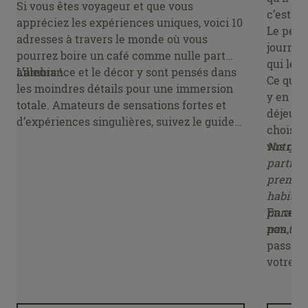
Si vous êtes voyageur et que vous
c’est u
appréciez les expériences uniques, voici 10
Le petit
adresses à travers le monde où vous
journée.
pourrez boire un café comme nulle part
qui le p
ailleurs !
L’ambiance et le décor y sont pensés dans
Ce qui e
les moindres détails pour une immersion
y en a p
totale. Amateurs de sensations fortes et
déjeune
d’expériences singulières, suivez le guide à
choisis
la découverte de ces lieux uniques en leur
vos goût
Notre o
genre.
partir 
premier 
habitué
paraîtr
En reva
pas test
non, le
passer u
votre ma