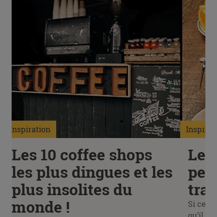
Inspiration
Inspirat
Les 10 coffee shops
Les
les plus dingues et les
pet
plus insolites du
tra
monde !
Si cert
qu’il fa